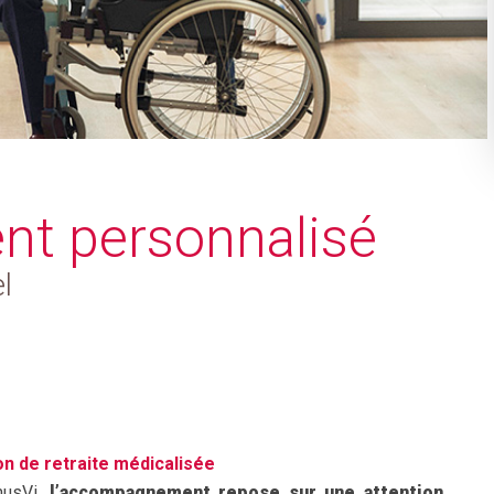
t personnalisé
l
 de retraite médicalisée
musVi,
l’accompagnement repose sur une attention