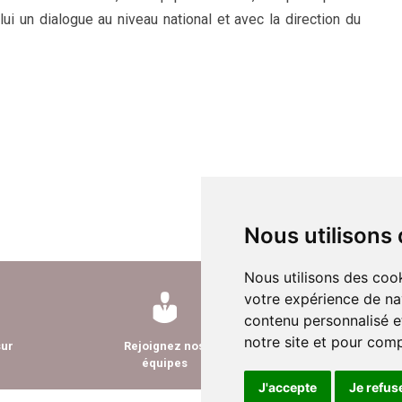
lui un dialogue au niveau national et avec la direction du
Nous utilisons
Nous utilisons des cook
votre expérience de na
contenu personnalisé et
notre site et pour com
sur
Rejoignez nos
Nous contacte
équipes
J'accepte
Je refus