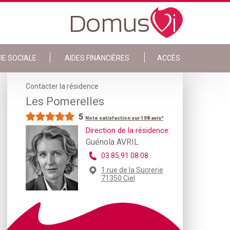
IE SOCIALE
AIDES FINANCIÈRES
ACCÈS
Contacter la résidence
Les Pomerelles
5
Note satisfaction sur 108 avis*
Direction de la résidence:
Guénola AVRIL
03 85 91 08 08
1 rue de la Sucrerie
71350 Ciel