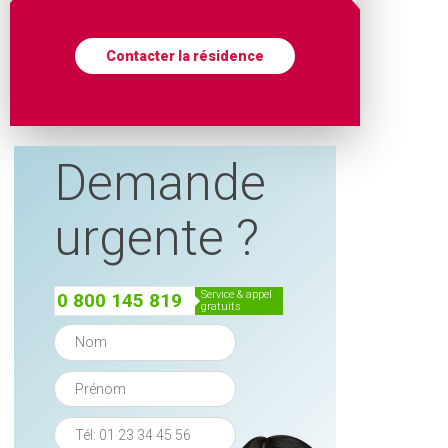
Contacter la résidence
Demande
urgente ?
service & appel
0 800 145 819
gratuits